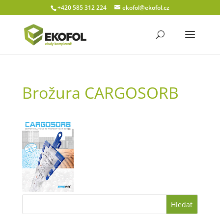
+420 585 312 224
ekofol@ekofol.cz
Brožura CARGOSORB